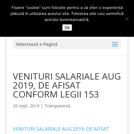
0247 - 452 502
contact@primariablejesti.ro
Fișiere "cookie" sunt folosite pentru a vă oferi o experiență
plăcută în utilizarea acestui site. Folosirea site-ului semnifică
acordul dumneavoastră.
Ok
Selectează o Pagină
VENITURI SALARIALE AUG
2019, DE AFISAT
CONFORM LEGII 153
20-sept.-2019
|
Transparență
VENITURI SALARIALE AUG 2019, DE AFISAT