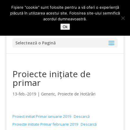
0247 - 452 502
contact@primariablejesti.ro
Fișiere "cookie" sunt folosite pentru a vă oferi o experiență
plăcută în utilizarea acestui site. Folosirea site-ului semnifică
acordul dumneavoastră.
Ok
Selectează o Pagină
Proiecte inițiate de
primar
13-feb.-2019
|
Generic
,
Proiecte de Hotărâri
Proiect initiat Primar ianuarie 2019
Descarcă
Proiecte initiate Primar februarie 2019
Descarcă